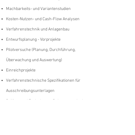
Machbarkeits- und Variantenstudien
Kosten-Nutzen- und Cash-Flow Analysen
Verfahrenstechnik und Anlagenbau
Entwurfsplanung - Vorprojekte
Pilotversuche (Planung, Durchführung,
Überwachung und Auswertung)
Einreichprojekte
Verfahrenstechnische Spezifikationen für
Ausschreibungsunterlagen
Prüfung und Freigabe von Dokumenten in der
Ausführungsphase (design verification)
Inbetriebnahme (Planung, Überwachung)
Abnahmeversuche und Leistungstests (Planung,